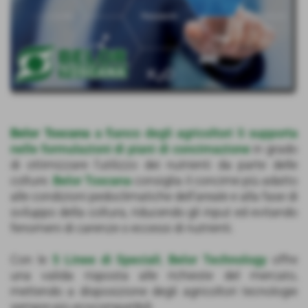
Belor Toscana
a fianco degli agricoltori li supporta
nelle formulazioni di piani di concimazione
in grado
di ottimizzare l’utilizzo dei nutrienti da parte delle
colture.
Belor Toscana
consiglia il concime più adatto
alle condizioni pedoclimatiche dell’areale e alla fase di
sviluppo della coltura, riducendo gli input ed evitando
fenomeni di carenze o eccessi di nutrienti.
Con le
5 Linee di Speciali
,
Belor Technology
offre
una valida risposta alle richieste del mercato,
mettendo a disposizione degli agricoltori tecnologie
sempre più ecocompatibili.