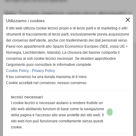
Belor Toscana organizza campi prova dimostrativi a
close
stretto contatto sia con gli agricoltori che in
Utilizziamo i cookies
collaborazione con importanti Istituti di Ricerca.
Il sito web utilizza cookie tecnici propri e di terze parti e di marketing o altri
strumenti di tracciamento di terze parti, esclusivamente previa acquisizione
del consenso dell'utente, anche con trasferimento dei dati personali verso
Paesi non appartenenti allo Spazio Economico Europeo (SEE, ossia UE +
----------------------------
Norvegia, Liechtenstein, Islanda). La chiusura del banner comporta il
consenso ai soli cookie tecnici necessari. Se desideri approfondire
l'argomento puoi consultare le informative complete.
Belor Toscana S.r.l.
Cookie Policy
-
Privacy Policy
Via Pistoiese, 41 – 50054 Fucecchio (FI) Tel.
+39 0571 1724686
Il tuo consenso ha una durata massima di 6 mesi.
Ufficio Commerciale:
+39 0571 1580121
sales@belortoscana.it
Cookie accettati nel consenso: nessun consenso
E-mail:
info@belortoscana.it
|
P.IVA 06674910481
tecnici necessari
I cookie tecnici e necessari aiutano a rendere fruibile un
sito web abilitando funzioni di base come la navigazione
Privacy Policy
-
Cookie Policy
-
Accessibilità
della pagina e l'accesso alle aree protette del sito web. Il
sito web non può funzionare correttamente senza questi
cookie.
Mappa del sito